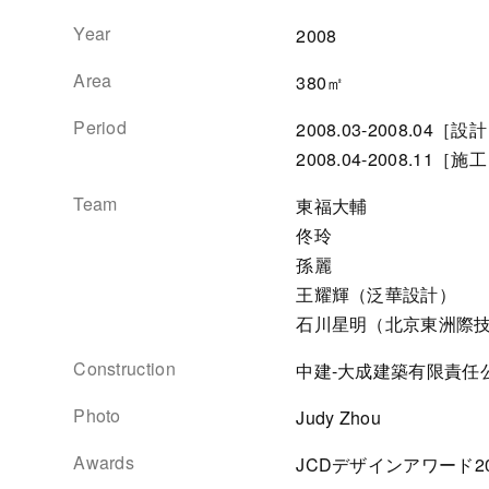
Year
2008
Area
380㎡
Period
2008.03-2008.04［設
2008.04-2008.11［施
Team
東福大輔
佟玲
孫麗
王耀輝（泛華設計）
石川星明（北京東洲際
Construction
中建-大成建築有限責任
Photo
Judy Zhou
Awards
JCDデザインアワード200