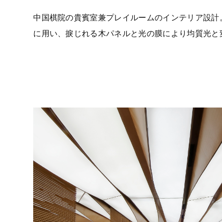
中国棋院の貴賓室兼プレイルームのインテリア設計
に用い、捩じれる木パネルと光の膜により均質光と