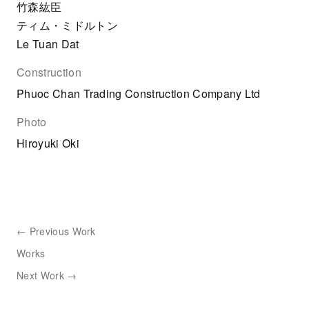
竹森紘臣
ティム・ミドルトン
Le Tuan Dat
Construction
Phuoc Chan Trading Construction Company Ltd
Photo
Hiroyuki Oki
← Previous Work
Works
Next Work →