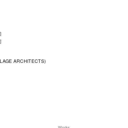
計］
工］
VILLAGE ARCHITECTS)
Works