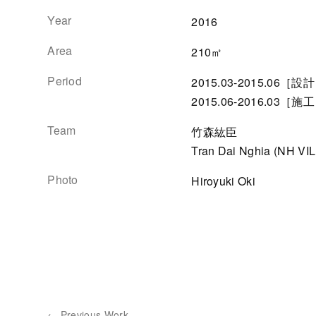
Year
2016
Area
210㎡
Period
2015.03-2015.06［設
2015.06-2016.03［施
Team
竹森紘臣
Tran Dai Nghia (NH 
Photo
Hiroyuki Oki
← Previous Work